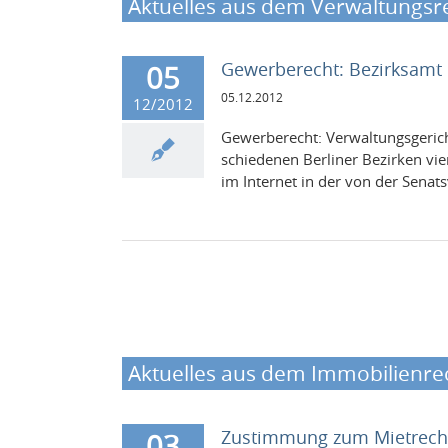
Aktuelles aus dem Verwaltungsr
Gewerberecht: Bezirksamt m
05
05.12.2012
12/2012
Gewer­berecht: Ver­wal­tungs­geri
schiede­nen Berliner Bezirken vi
im Inter­net in der von der Sen­atsv
Aktuelles aus dem Immobilienre
Zustimmung zum Mietrech
03