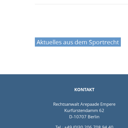
Aktuelles aus dem Sportrecht
KONTAKT
Rechtsanwalt Arepaade Empere
Kurfürstendamm 62
D-10707 Berlin
Tel.: +49 (0)30 206 708 94 40