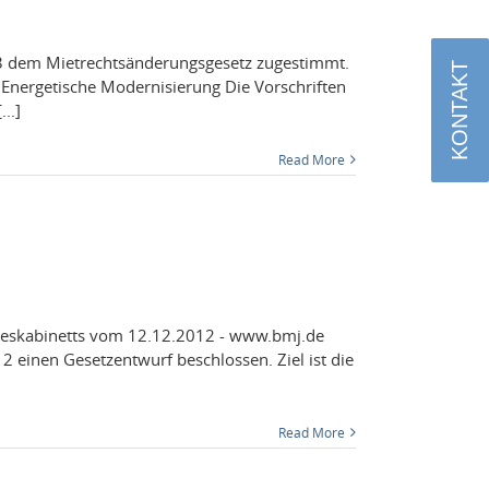
dem Mietrecht­sän­derungs­ge­setz zuges­timmt.
KONTAKT
. Ener­getis­che Mod­ernisierung Die Vorschriften
..]
Read More
­desk­abi­netts vom 12.12.2012 - www.bmj.de
 einen Geset­zen­twurf beschlossen. Ziel ist die
Read More