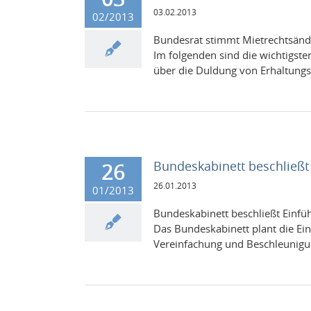
03.02.2013
02/2013
Bun­desrat stimmt Mietrecht­sän­
Im fol­gen­den sind die wichtig­st
über die Dul­dung von Erhal­tungs
Bundeskabinett beschließ
26
26.01.2013
01/2013
Bun­desk­abi­nett beschließt Ein
Das Bun­desk­abi­nett plant die E
Vere­in­fachung und Beschle­u­ni­g