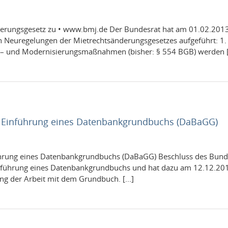
derungs­ge­setz zu • www.bmj.de Der Bun­desrat hat am 01.02.2013 
en Neuregelun­gen der Mietrecht­sän­derungs­ge­set­zes aufgeführt: 1
– und Mod­ernisierungs­maß­nah­men (bisher: § 554 BGB) wer­den [.
t Einführung eines Datenbankgrundbuchs (DaBaGG)
­führung eines Daten­bankgrund­buchs (DaBaGG) Beschluss des Bun
in­führung eines Daten­bankgrund­buchs und hat dazu am 12.12.2012
ung der Arbeit mit dem Grund­buch. [...]