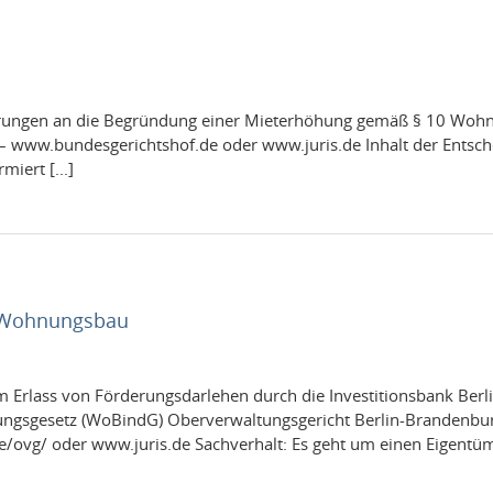
run­gen an die Begrün­dung einer Mieter­höhung gemäß § 10 Woh­n
 www.bundesgerichtshof.de oder www.juris.de Inhalt der Entschei­
iert [...]
r Wohnungsbau
 Erlass von Förderungs­dar­lehen durch die Investi­tions­bank Berl
ungs­ge­setz (WoBindG) Oberver­wal­tungs­gericht Berlin-Brandenb
/ovg/ oder www.juris.de Sachver­halt: Es geht um einen Eigen­tüme