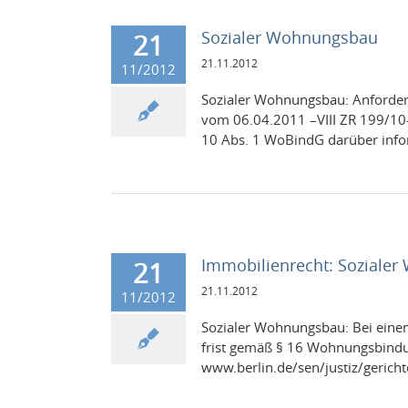
Sozialer Wohnungsbau
21
21.11.2012
11/2012
Sozialer Woh­nungs­bau: Anforde
vom 06.04.2011 –VIII ZR 199/10–
10 Abs. 1 WoBindG darüber inform
Immobilienrecht: Soziale
21
21.11.2012
11/2012
Sozialer Woh­nungs­bau: Bei einem
frist gemäß § 16 Woh­nungs­bind
www.berlin.de/sen/justiz/gerichte