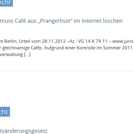
echt
uss Café aus „Prangerliste“ im Internet löschen
cht Berlin, Urteil vom 28.11.2012 –Az.: VG 14 K 79.11 – www.juris.d
er gle­ich­namige Cafés. Auf­grund einer Kon­trolle im Som­mer 20
er­wal­tung [...]
cht
tsänderungsgesetz