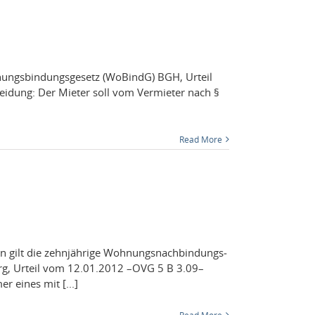
ungs­bindungs­ge­setz (WoBindG) BGH, Urteil
dung: Der Mieter soll vom Ver­mi­eter nach §
Read More
in gilt die zehn­jährige Woh­nungsnach­bindungs­
urg, Urteil vom 12.01.2012 –OVG 5 B 3.09–
r eines mit [...]